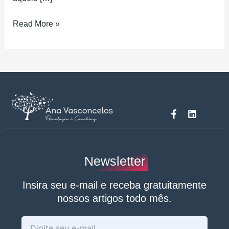
Read More »
F
L
a
i
c
n
e
k
b
e
o
d
Newsletter
o
i
k
n
-
Insira seu e-mail e receba gratuitamente
f
nossos artigos todo mês.
Enter