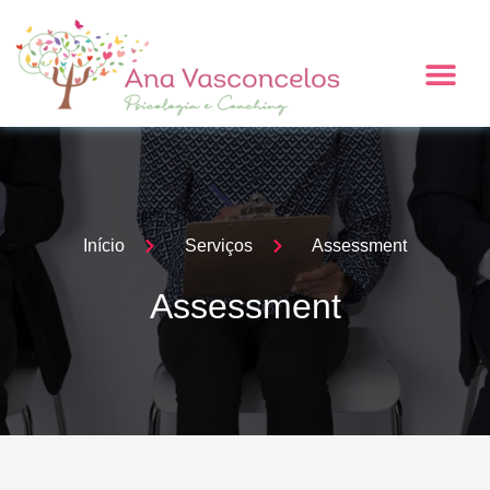
Ir
para
Me
o
conteúdo
Início
Serviços
Assessment
Assessment