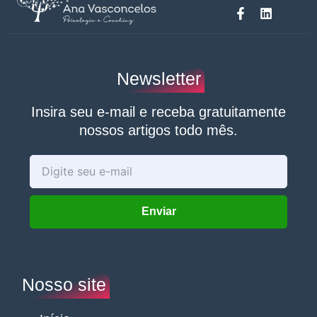
F
L
a
i
c
n
e
k
b
e
o
d
Newsletter
o
i
k
n
-
Insira seu e-mail e receba gratuitamente
f
nossos artigos todo mês.
Enter
your
email
Enviar
Nosso site