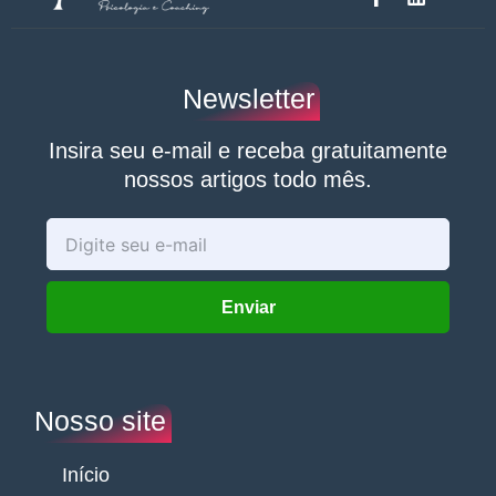
a
i
c
n
e
k
b
e
o
d
Newsletter
o
i
k
n
-
Insira seu e-mail e receba gratuitamente
f
nossos artigos todo mês.
Enter
your
email
Enviar
Nosso site
Início